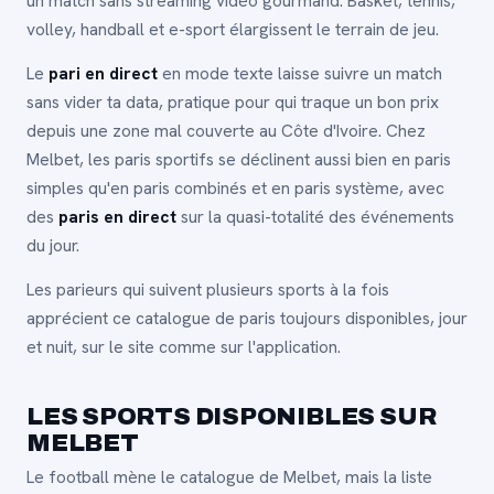
un match sans streaming vidéo gourmand. Basket, tennis,
volley, handball et e-sport élargissent le terrain de jeu.
Le
pari en direct
en mode texte laisse suivre un match
sans vider ta data, pratique pour qui traque un bon prix
depuis une zone mal couverte au Côte d'Ivoire. Chez
Melbet, les paris sportifs se déclinent aussi bien en paris
simples qu'en paris combinés et en paris système, avec
des
paris en direct
sur la quasi-totalité des événements
du jour.
Les parieurs qui suivent plusieurs sports à la fois
apprécient ce catalogue de paris toujours disponibles, jour
et nuit, sur le site comme sur l'application.
LES SPORTS DISPONIBLES SUR
MELBET
Le football mène le catalogue de Melbet, mais la liste