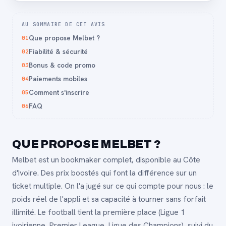
AU SOMMAIRE DE CET AVIS
Que propose Melbet ?
01
Fiabilité & sécurité
02
Bonus & code promo
03
Paiements mobiles
04
Comment s'inscrire
05
FAQ
06
QUE PROPOSE MELBET ?
Melbet est un bookmaker complet, disponible au Côte
d'Ivoire. Des prix boostés qui font la différence sur un
ticket multiple. On l'a jugé sur ce qui compte pour nous : le
poids réel de l'appli et sa capacité à tourner sans forfait
illimité. Le football tient la première place (Ligue 1
ivoirienne, Premier League, Ligue des Champions), suivi du