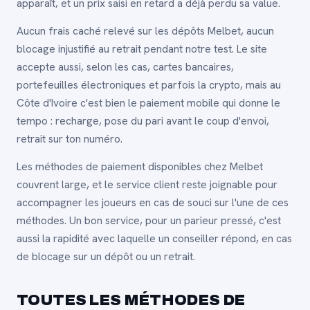
apparaît, et un prix saisi en retard a déjà perdu sa value.
Aucun frais caché relevé sur les dépôts Melbet, aucun
blocage injustifié au retrait pendant notre test. Le site
accepte aussi, selon les cas, cartes bancaires,
portefeuilles électroniques et parfois la crypto, mais au
Côte d'Ivoire c'est bien le paiement mobile qui donne le
tempo : recharge, pose du pari avant le coup d'envoi,
retrait sur ton numéro.
Les méthodes de paiement disponibles chez Melbet
couvrent large, et le service client reste joignable pour
accompagner les joueurs en cas de souci sur l'une de ces
méthodes. Un bon service, pour un parieur pressé, c'est
aussi la rapidité avec laquelle un conseiller répond, en cas
de blocage sur un dépôt ou un retrait.
TOUTES LES MÉTHODES DE