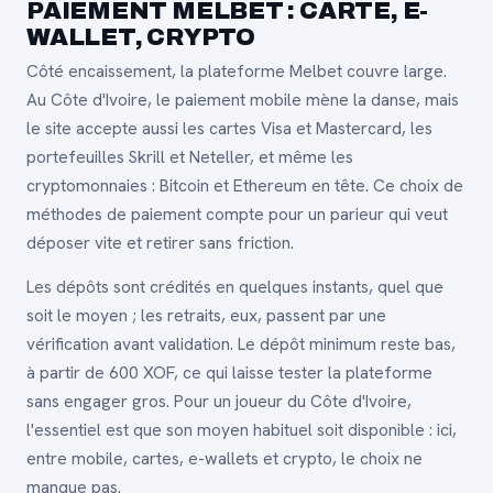
PAIEMENT MELBET : CARTE, E-
WALLET, CRYPTO
Côté encaissement, la plateforme Melbet couvre large.
Au Côte d'Ivoire, le paiement mobile mène la danse, mais
le site accepte aussi les cartes Visa et Mastercard, les
portefeuilles Skrill et Neteller, et même les
cryptomonnaies : Bitcoin et Ethereum en tête. Ce choix de
méthodes de paiement compte pour un parieur qui veut
déposer vite et retirer sans friction.
Les dépôts sont crédités en quelques instants, quel que
soit le moyen ; les retraits, eux, passent par une
vérification avant validation. Le dépôt minimum reste bas,
à partir de 600 XOF, ce qui laisse tester la plateforme
sans engager gros. Pour un joueur du Côte d'Ivoire,
l'essentiel est que son moyen habituel soit disponible : ici,
entre mobile, cartes, e-wallets et crypto, le choix ne
manque pas.