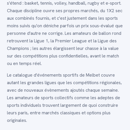
s'étend : basket, tennis, volley, handball, rugby et e-sport.
Chaque discipline ouvre ses propres marchés, du 1X2 sec
aux combinés fournis, et c'est justement dans les sports
moins suivis qu'on déniche parfois un prix sous-évalué que
personne d'autre ne corrige. Les amateurs de ballon rond
retrouvent la Ligue 1, la Premier League et la Ligue des
Champions ; les autres élargissent leur chasse à la value
sur des compétitions plus confidentielles, avant le match
ou en temps réel.
Le catalogue d'événements sportifs de Melbet couvre
autant les grandes ligues que les compétitions régionales,
avec de nouveaux évènements ajoutés chaque semaine.
Les amateurs de sports collectifs comme les adeptes de
sports individuels trouvent largement de quoi construire
leurs paris, entre marchés classiques et options plus
originales.