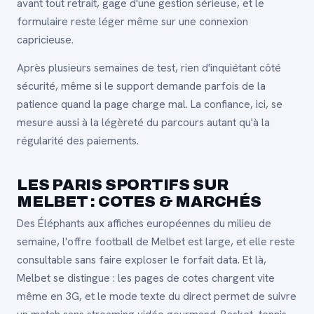
avant tout retrait, gage d'une gestion sérieuse, et le
formulaire reste léger même sur une connexion
capricieuse.
Après plusieurs semaines de test, rien d'inquiétant côté
sécurité, même si le support demande parfois de la
patience quand la page charge mal. La confiance, ici, se
mesure aussi à la légèreté du parcours autant qu'à la
régularité des paiements.
LES PARIS SPORTIFS SUR
MELBET : COTES & MARCHÉS
Des Éléphants aux affiches européennes du milieu de
semaine, l'offre football de Melbet est large, et elle reste
consultable sans faire exploser le forfait data. Et là,
Melbet se distingue : les pages de cotes chargent vite
même en 3G, et le mode texte du direct permet de suivre