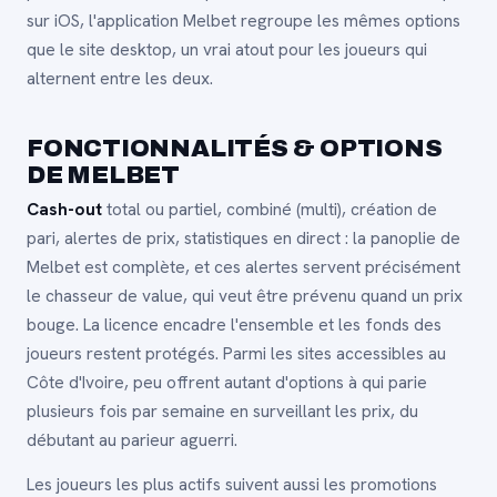
sur iOS, l'application Melbet regroupe les mêmes options
que le site desktop, un vrai atout pour les joueurs qui
alternent entre les deux.
FONCTIONNALITÉS & OPTIONS
DE MELBET
Cash-out
total ou partiel, combiné (multi), création de
pari, alertes de prix, statistiques en direct : la panoplie de
Melbet est complète, et ces alertes servent précisément
le chasseur de value, qui veut être prévenu quand un prix
bouge. La licence encadre l'ensemble et les fonds des
joueurs restent protégés. Parmi les sites accessibles au
Côte d'Ivoire, peu offrent autant d'options à qui parie
plusieurs fois par semaine en surveillant les prix, du
débutant au parieur aguerri.
Les joueurs les plus actifs suivent aussi les promotions