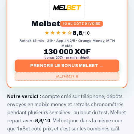
Melbet
#2 AU CÔTE D'IVOIRE
★★★★☆
8,8
/10
Retrait 15 min - 24h · Appli 4,2/5 · Orange Money, MTN
MoMo
130 000 XOF
bonus 200% · premier dépôt
PRENDRE LE BONUS MELBET →
ml_2765157
⧉
Notre verdict :
compte créé sur téléphone, dépôts
envoyés en mobile money et retraits chronométrés
pendant plusieurs semaines : au bout du test, Melbet
repart avec
8,8/10
. Melbet joue dans la même cour
que 1xBet côté prix, et c'est sur les combinés qu'il