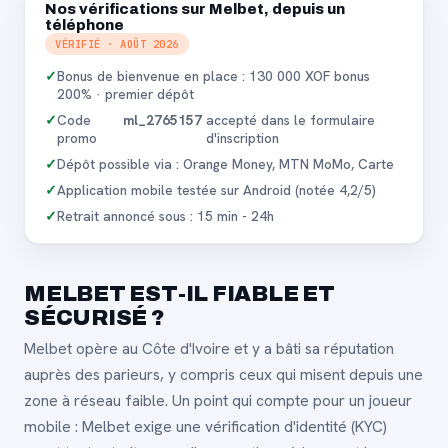
Nos vérifications sur Melbet, depuis un
téléphone
VÉRIFIÉ · AOÛT 2026
✓
Bonus de bienvenue en place : 130 000 XOF bonus
200% · premier dépôt
✓
Code
ml_2765157
accepté dans le formulaire
promo
d'inscription
✓
Dépôt possible via : Orange Money, MTN MoMo, Carte
✓
Application mobile testée sur Android (notée 4,2/5)
✓
Retrait annoncé sous : 15 min - 24h
MELBET EST-IL FIABLE ET
SÉCURISÉ ?
Melbet opère au Côte d'Ivoire et y a bâti sa réputation
auprès des parieurs, y compris ceux qui misent depuis une
zone à réseau faible. Un point qui compte pour un joueur
mobile : Melbet exige une vérification d'identité (KYC)