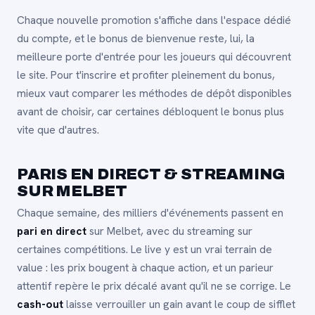
Chaque nouvelle promotion s'affiche dans l'espace dédié
du compte, et le bonus de bienvenue reste, lui, la
meilleure porte d'entrée pour les joueurs qui découvrent
le site. Pour t'inscrire et profiter pleinement du bonus,
mieux vaut comparer les méthodes de dépôt disponibles
avant de choisir, car certaines débloquent le bonus plus
vite que d'autres.
PARIS EN DIRECT & STREAMING
SUR MELBET
Chaque semaine, des milliers d'événements passent en
pari en direct
sur Melbet, avec du streaming sur
certaines compétitions. Le live y est un vrai terrain de
value : les prix bougent à chaque action, et un parieur
attentif repère le prix décalé avant qu'il ne se corrige. Le
cash-out
laisse verrouiller un gain avant le coup de sifflet