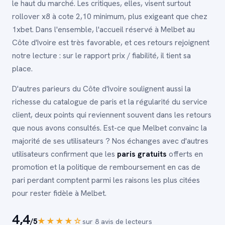
le haut du marché. Les critiques, elles, visent surtout
rollover x8 à cote 2,10 minimum, plus exigeant que chez
1xbet. Dans l'ensemble, l'accueil réservé à Melbet au
Côte d'Ivoire est très favorable, et ces retours rejoignent
notre lecture : sur le rapport prix / fiabilité, il tient sa
place.
D'autres parieurs du Côte d'Ivoire soulignent aussi la
richesse du catalogue de paris et la régularité du service
client, deux points qui reviennent souvent dans les retours
que nous avons consultés. Est-ce que Melbet convainc la
majorité de ses utilisateurs ? Nos échanges avec d'autres
utilisateurs confirment que les
paris gratuits
offerts en
promotion et la politique de remboursement en cas de
pari perdant comptent parmi les raisons les plus citées
pour rester fidèle à Melbet.
4,4
★★★★☆
/5
sur 8 avis de lecteurs