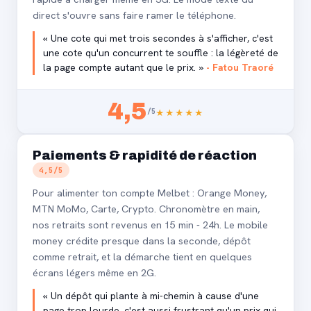
direct s'ouvre sans faire ramer le téléphone.
« Une cote qui met trois secondes à s'afficher, c'est
une cote qu'un concurrent te souffle : la légèreté de
la page compte autant que le prix. »
- Fatou Traoré
4,5
/5
★★★★★
Paiements & rapidité de réaction
4,5/5
Pour alimenter ton compte Melbet : Orange Money,
MTN MoMo, Carte, Crypto. Chronomètre en main,
nos retraits sont revenus en 15 min - 24h. Le mobile
money crédite presque dans la seconde, dépôt
comme retrait, et la démarche tient en quelques
écrans légers même en 2G.
« Un dépôt qui plante à mi-chemin à cause d'une
page trop lourde, c'est aussi frustrant qu'un prix qui