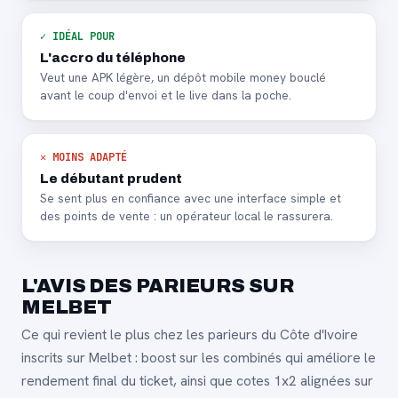
✓ IDÉAL POUR
L'accro du téléphone
Veut une APK légère, un dépôt mobile money bouclé
avant le coup d'envoi et le live dans la poche.
✕ MOINS ADAPTÉ
Le débutant prudent
Se sent plus en confiance avec une interface simple et
des points de vente : un opérateur local le rassurera.
L'AVIS DES PARIEURS SUR
MELBET
Ce qui revient le plus chez les parieurs du Côte d'Ivoire
inscrits sur Melbet : boost sur les combinés qui améliore le
rendement final du ticket, ainsi que cotes 1x2 alignées sur