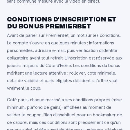
sans commune mesure avec la vidéo en direct.
CONDITIONS D'INSCRIPTION ET
DU BONUS PREMIERBET
Avant de parier sur PremierBet, un mot sur les conditions.
Le compte s'ouvre en quelques minutes : informations
personnelles, adresse e-mail, puis vérification d'identité
obligatoire avant tout retrait. L'inscription est réservée aux
joueurs majeurs du Côte d'Ivoire. Les conditions du bonus
méritent une lecture attentive : rollover, cote minimale,
délai de validité et paris éligibles décident si l'offre vaut
vraiment le coup.
Côté paris, chaque marché a ses conditions propres (mise
minimum, plafond de gains), affichées au moment de
valider le coupon. Rien d'inhabituel pour un bookmaker de
ce calibre, mais ces conditions sont précisément ce qu'un
parieur avisé vérifie avant de déposer : un bonus alléchant