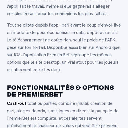
l'appli fait le travail, même si elle gagnerait à alléger
certains écrans pour les connexions les plus faibles.
Tout se pilote depuis l'app : pari avant le coup d'envoi, live
en mode texte pour économiser la data, dépôt et retrait.
Le téléchargement ne coûte rien, seul le poids de l'APK
pèse sur ton forfait. Disponible aussi bien sur Android que
sur iOS, l'application PremierBet regroupe les mêmes
options que le site desktop, un vrai atout pour les joueurs
qui alternent entre les deux.
FONCTIONNALITÉS & OPTIONS
DE PREMIERBET
Cash-out
total ou partiel, combiné (multi), création de
pari, alertes de prix, statistiques en direct : la panoplie de
PremierBet est complète, et ces alertes servent
précisément le chasseur de value, qui veut être prévenu