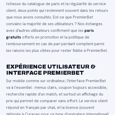
richesse du catalogue de paris et la régularité du service
client, deux points qui reviennent souvent dans les retours
que nous avons consultés. Est-ce que PremierBet
convainc la majorité de ses utilisateurs ? Nos échanges
avec d'autres utilisateurs confirment que les
paris
gratuits
offerts en promotion et la politique de
remboursement en cas de pari perdant comptent parmi
les raisons les plus citées pour rester fidèle à PremierBet.
EXPÉRIENCE UTILISATEUR &
INTERFACE PREMIERBET
Sur mobile comme sur ordinateur, l'interface PremierBet
va à l'essentiel : menus clairs, coupon toujours accessible,
recherche rapide d'un match, et surtout un affichage du
prix qui permet de comparer sans effort. Le service client
répond en français par chat, et la licence (souvent
délivrée à Curaçao pour ce type d'opérateur international)