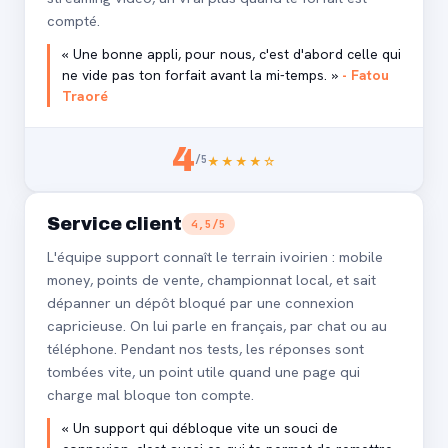
compté.
« Une bonne appli, pour nous, c'est d'abord celle qui
ne vide pas ton forfait avant la mi-temps. »
- Fatou
Traoré
4
/5
★★★★☆
Service client
4,5/5
L'équipe support connaît le terrain ivoirien : mobile
money, points de vente, championnat local, et sait
dépanner un dépôt bloqué par une connexion
capricieuse. On lui parle en français, par chat ou au
téléphone. Pendant nos tests, les réponses sont
tombées vite, un point utile quand une page qui
charge mal bloque ton compte.
« Un support qui débloque vite un souci de