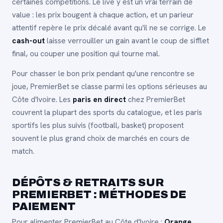
certaines compétitions. Le live y est un vrai terrain de
value : les prix bougent à chaque action, et un parieur
attentif repère le prix décalé avant qu'il ne se corrige. Le
cash-out
laisse verrouiller un gain avant le coup de sifflet
final, ou couper une position qui tourne mal.
Pour chasser le bon prix pendant qu'une rencontre se
joue, PremierBet se classe parmi les options sérieuses au
Côte d'Ivoire. Les
paris en direct
chez PremierBet
couvrent la plupart des sports du catalogue, et les paris
sportifs les plus suivis (football, basket) proposent
souvent le plus grand choix de marchés en cours de
match.
DÉPÔTS & RETRAITS SUR
PREMIERBET : MÉTHODES DE
PAIEMENT
Pour alimenter PremierBet au Côte d'Ivoire :
Orange