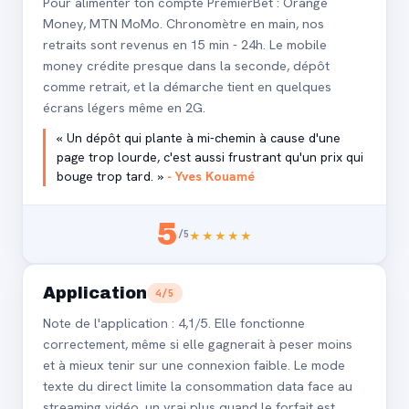
Pour alimenter ton compte PremierBet : Orange
Money, MTN MoMo. Chronomètre en main, nos
retraits sont revenus en 15 min - 24h. Le mobile
money crédite presque dans la seconde, dépôt
comme retrait, et la démarche tient en quelques
écrans légers même en 2G.
« Un dépôt qui plante à mi-chemin à cause d'une
page trop lourde, c'est aussi frustrant qu'un prix qui
bouge trop tard. »
- Yves Kouamé
5
/5
★★★★★
Application
4/5
Note de l'application : 4,1/5. Elle fonctionne
correctement, même si elle gagnerait à peser moins
et à mieux tenir sur une connexion faible. Le mode
texte du direct limite la consommation data face au
streaming vidéo, un vrai plus quand le forfait est