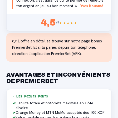
connexion, c'est aussi ce qui te permet de remettre
ton argent en jeu au bon moment. »
- Yves Kouamé
4,5
/5
★★★★★
👉 L'offre en détail se trouve sur notre
page bonus
PremierBet
. Et si tu paries depuis ton téléphone,
direction l'
application PremierBet (APK)
.
AVANTAGES ET INCONVÉNIENTS
DE PREMIERBET
✓ LES POINTS FORTS
✓
Fiabilité totale et notoriété maximale en Côte
d'Ivoire
✓
Orange Money et MTN MoMo acceptés dès 100 XOF
✓
Retrait mobile money traité dans la journée