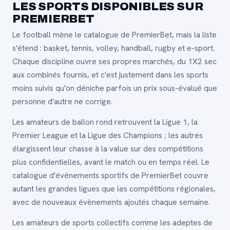
LES SPORTS DISPONIBLES SUR
PREMIERBET
Le football mène le catalogue de PremierBet, mais la liste
s'étend : basket, tennis, volley, handball, rugby et e-sport.
Chaque discipline ouvre ses propres marchés, du 1X2 sec
aux combinés fournis, et c'est justement dans les sports
moins suivis qu'on déniche parfois un prix sous-évalué que
personne d'autre ne corrige.
Les amateurs de ballon rond retrouvent la Ligue 1, la
Premier League et la Ligue des Champions ; les autres
élargissent leur chasse à la value sur des compétitions
plus confidentielles, avant le match ou en temps réel. Le
catalogue d'événements sportifs de PremierBet couvre
autant les grandes ligues que les compétitions régionales,
avec de nouveaux évènements ajoutés chaque semaine.
Les amateurs de sports collectifs comme les adeptes de