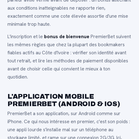
aux conditions inatteignables ne rapporte rien,
exactement comme une cote élevée assortie d'une mise
minimale trop haute.
L'inscription et le
bonus de bienvenue
PremierBet suivent
les mêmes règles que chez la plupart des bookmakers
fiables actifs au Côte d'Ivoire : vérifier son identité avant
tout retrait, et lire les méthodes de paiement disponibles
avant de choisir celle qui convient le mieux à ton
quotidien.
L'APPLICATION MOBILE
PREMIERBET (ANDROID & IOS)
PremierBet a son application, sur Android comme sur
iPhone. Ce qui nous intéresse en premier, c'est son poids :
une appli lourde s'installe mal sur un téléphone au
stockage limité, et rame sur une connexion 2G/3G. Ici,