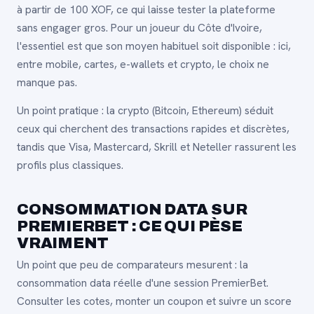
à partir de 100 XOF, ce qui laisse tester la plateforme
sans engager gros. Pour un joueur du Côte d'Ivoire,
l'essentiel est que son moyen habituel soit disponible : ici,
entre mobile, cartes, e-wallets et crypto, le choix ne
manque pas.
Un point pratique : la crypto (Bitcoin, Ethereum) séduit
ceux qui cherchent des transactions rapides et discrètes,
tandis que Visa, Mastercard, Skrill et Neteller rassurent les
profils plus classiques.
CONSOMMATION DATA SUR
PREMIERBET : CE QUI PÈSE
VRAIMENT
Un point que peu de comparateurs mesurent : la
consommation data réelle d'une session PremierBet.
Consulter les cotes, monter un coupon et suivre un score