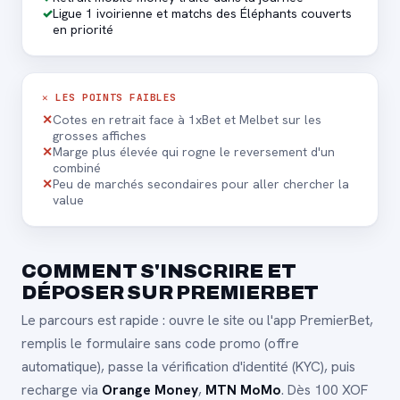
✓
Ligue 1 ivoirienne et matchs des Éléphants couverts
en priorité
✕ LES POINTS FAIBLES
✕
Cotes en retrait face à 1xBet et Melbet sur les
grosses affiches
✕
Marge plus élevée qui rogne le reversement d'un
combiné
✕
Peu de marchés secondaires pour aller chercher la
value
COMMENT S'INSCRIRE ET
DÉPOSER SUR PREMIERBET
Le parcours est rapide : ouvre le site ou l'app PremierBet,
remplis le formulaire sans code promo (offre
automatique), passe la vérification d'identité (KYC), puis
recharge via
Orange Money
,
MTN MoMo
. Dès 100 XOF