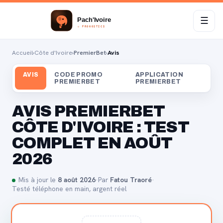
☰
Accueil
›
Côte d'Ivoire
›
PremierBet
›
Avis
AVIS
CODE PROMO
APPLICATION
PREMIERBET
PREMIERBET
AVIS PREMIERBET
CÔTE D'IVOIRE : TEST
COMPLET EN AOÛT
2026
Mis à jour le
8 août 2026
·
Par
Fatou Traoré
·
Testé téléphone en main, argent réel