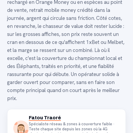
rechargé en Orange Money ou en espèces au point
de vente, retrait mobile money crédité dans la
journée, argent qui circule sans friction. Côté cotes,
en revanche, le chasseur de value doit rester lucide :
sur les grosses affiches, son prix reste souvent un
cran en dessous de ce qu'affichent 1xBet ou Melbet,
et la marge se ressent sur un combiné. Là où il
excelle, c'est la couverture du championnat local et
des Éléphants, traités en priorité, et une fiabilité
rassurante pour qui débute. Un opérateur solide à
garder ouvert pour comparer, sans en faire son
compte principal quand on court après le meilleur
prix.
Fatou Traoré
Spécialiste réseau & zones à couverture faible ·
Teste chaque site depuis les zones où la 4G