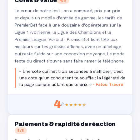
Cotes & value
4/5
Le cœur de notre test : on a comparé, prix par prix
et depuis un mobile d'entrée de gamme, les tarifs de
PremierBet face à une douzaine d'opérateurs sur la
Ligue 1 ivoirienne, la Ligue des Champions et la
Premier League. Verdict : PremierBet tient tête aux
meilleurs sur les grosses affiches, avec un affichage
qui reste fluide sur une connexion moyenne. Le mode
texte du direct s'ouvre sans faire ramer le téléphone.
« Une cote qui met trois secondes à s'afficher, c'est
une cote qu'un concurrent te souffle : la légèreté de
la page compte autant que le prix. »
- Fatou Traoré
4
/5
★★★★☆
Paiements & rapidité de réaction
5/5